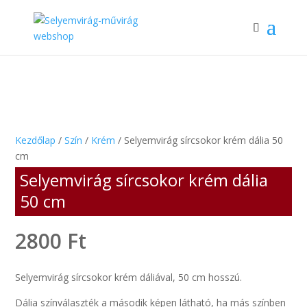
Kezdőlap
/
Szín
/
Krém
/ Selyemvirág sírcsokor krém dália 50
cm
Selyemvirág sírcsokor krém dália
50 cm
2800
Ft
Selyemvirág sírcsokor krém dáliával, 50 cm hosszú.
Dália színválaszték a második képen látható, ha más színben