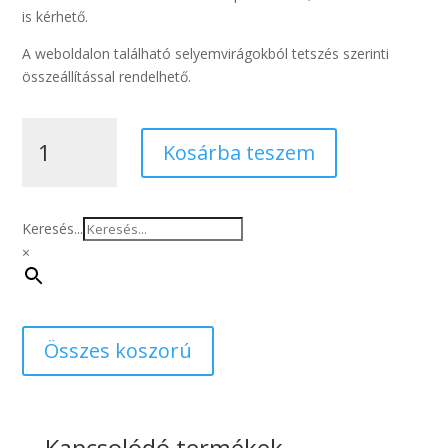
is kérhető.
A weboldalon található selyemvirágokból tetszés szerinti
összeállítással rendelhető.
Selyemvirág
Kosárba teszem
sírcsokor
krém
dália
50
Keresés...
cm
×
mennyiség
Összes koszorú
Kapcsolódó termékek