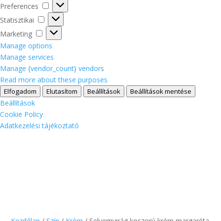
Preferences
Preferences
Statisztikai
Statisztikai
Marketing
Marketing
Manage options
Manage services
Manage {vendor_count} vendors
Read more about these purposes
Elfogadom
Elutasítom
Beállítások
Beállítások mentése
Beállítások
Cookie Policy
Adatkezelési tájékoztató
Kezdőlap
/
Szín
/
Krém
/ Selyemvirág koszorú krém margaréta