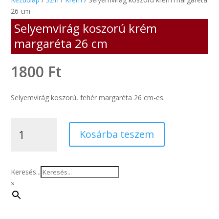
26 cm
Selyemvirág koszorú krém
margaréta 26 cm
1800
Ft
Selyemvirág koszorú, fehér margaréta 26 cm-es.
Selyemvirág
Kosárba teszem
koszorú
krém
margaréta
26
Keresés...
cm
×
mennyiség