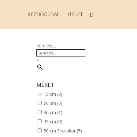
KEZDŐOLDAL
ÜZLET
Keresés...
×
MÉRET
15 cm
(0)
26 cm
(6)
36 cm
(1)
45 cm
(9)
50 cm Sírcsokor
(5)