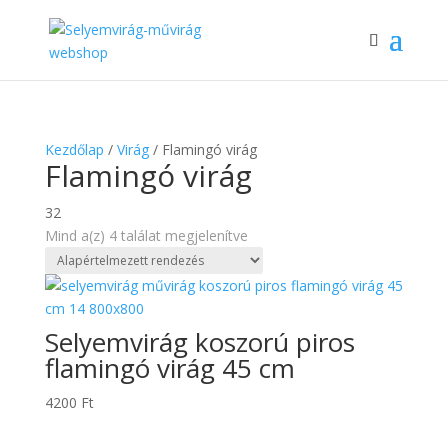
Kezdőlap
/
Virág
/ Flamingó virág
Flamingó virág
32
Mind a(z) 4 találat megjelenítve
Selyemvirág koszorú piros
flamingó virág 45 cm
4200
Ft