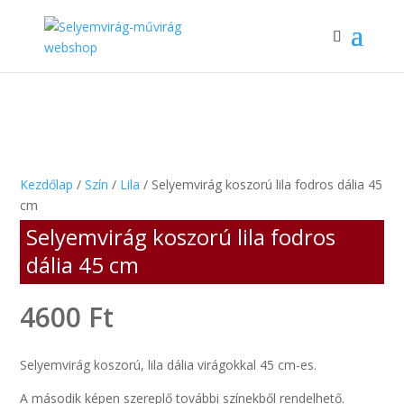
Kezdőlap
/
Szín
/
Lila
/ Selyemvirág koszorú lila fodros dália 45
cm
Selyemvirág koszorú lila fodros
dália 45 cm
4600
Ft
Selyemvirág koszorú, lila dália virágokkal 45 cm-es.
A második képen szereplő további színekből rendelhető.