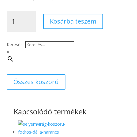
Selyemvirág
Kosárba teszem
koszorú
lila
fodros
dália
Keresés...
45
×
cm
mennyiség
Összes koszorú
Kapcsolódó termékek