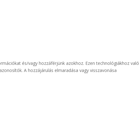
nformációkat és/vagy hozzáférjünk azokhoz. Ezen technológiákhoz való
i azonosítók. A hozzájárulás elmaradása vagy visszavonása