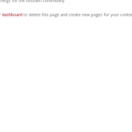
 things for the Gotham community.
r dashboard
to delete this page and create new pages for your conten