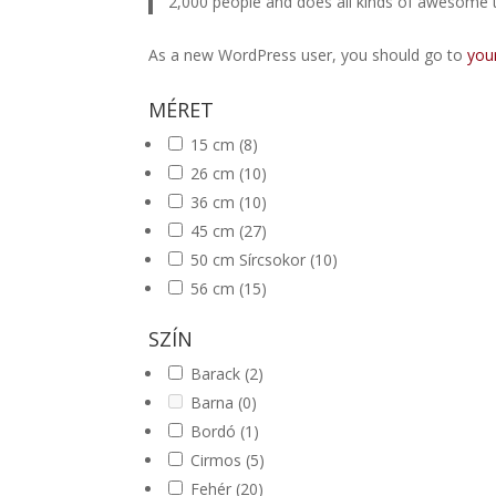
2,000 people and does all kinds of awesome
As a new WordPress user, you should go to
you
MÉRET
15 cm
(8)
26 cm
(10)
36 cm
(10)
45 cm
(27)
50 cm Sírcsokor
(10)
56 cm
(15)
SZÍN
Barack
(2)
Barna
(0)
Bordó
(1)
Cirmos
(5)
Fehér
(20)