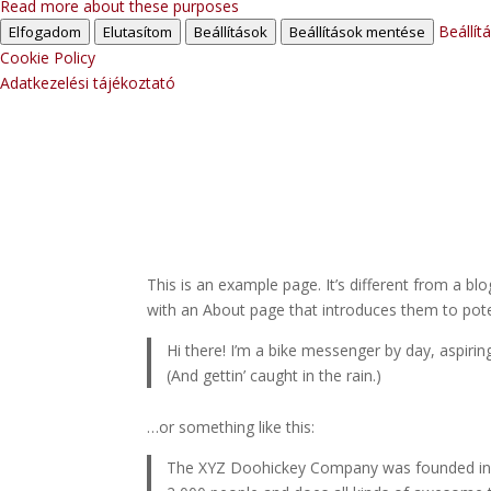
Read more about these purposes
Beállít
Elfogadom
Elutasítom
Beállítások
Beállítások mentése
Cookie Policy
Adatkezelési tájékoztató
This is an example page. It’s different from a bl
with an About page that introduces them to potenti
Hi there! I’m a bike messenger by day, aspiring
(And gettin’ caught in the rain.)
…or something like this:
The XYZ Doohickey Company was founded in 19